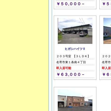
￥５０,０００－
￥５
ヒガシハイツⅡ
２０３号室 【３ＬＤＫ】
２０２
名寄市東１条南４丁目
名寄市
即入居可能
即入居
￥６３,０００－
￥６