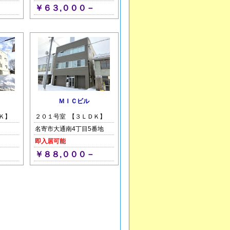
￥６３,０００－
ＭＩＣビル
Ｋ】
２０１号室 【３ＬＤＫ】
名寄市大通南4丁目5番地
即入居可能
￥８８,０００－