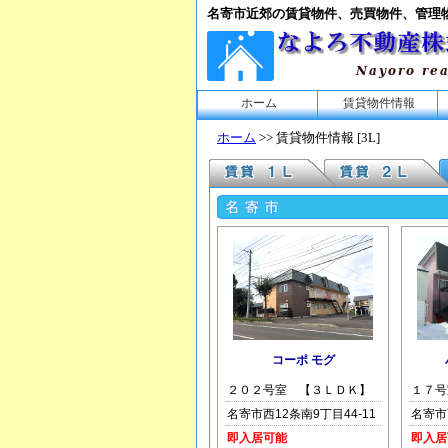
名寄市近郊の賃貸物件、売買物件、管理
ホーム
賃貸物件情報
ホーム
>> 賃貸物件情報 [3L]
コーポ モグ
２０２号室 【３ＬＤＫ】
１７号
名寄市西12条南9丁目44-11
名寄市
即入居可能
即入居