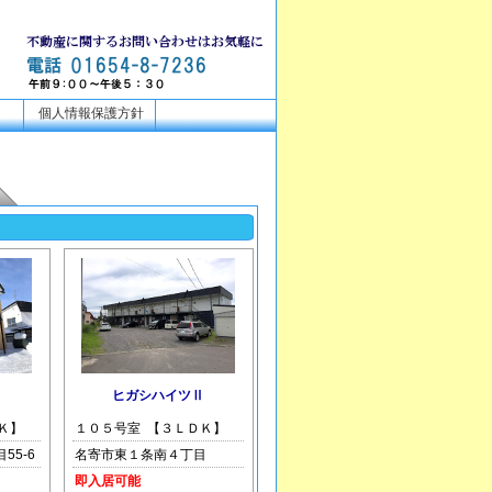
個人情報保護方針
ヒガシハイツⅡ
Ｋ】
１０５号室 【３ＬＤＫ】
55-6
名寄市東１条南４丁目
即入居可能