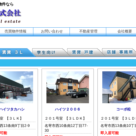
物件なら
売買物件情報
お問い合わせ
不動産管理
会社概要
ハイツタカハシ
ハイツ２００６
コーポ松
室 【３ＬＫ】
２０１号室 【３ＬＤＫ】
２０１号室 【３ＬＤ
西13条南9丁目2-9
名寄市西10条南12丁目77-
名寄市西13条南10丁目
30
可能
即入居可能