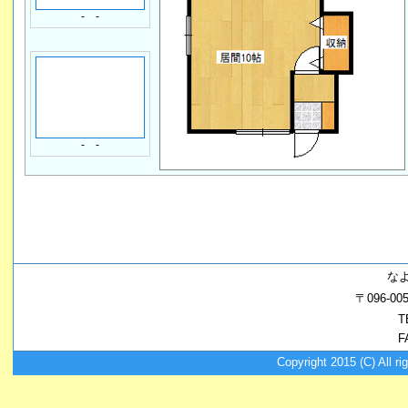
- -
- -
な
〒096-
T
F
Copyright 2015 (C) A