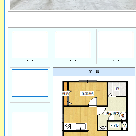
- -
- -
- -
間 取
- -