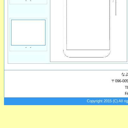
- -
- -
な
〒096-
T
F
Copyright 2015 (C) A