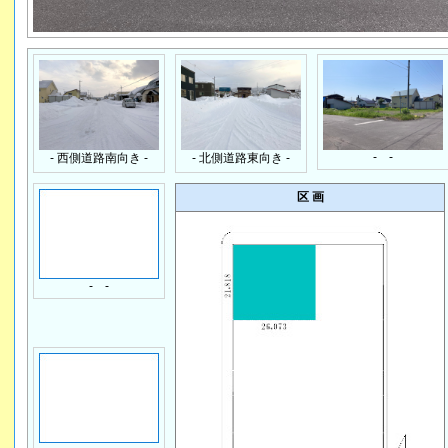
- -
- 西側道路南向き -
- 北側道路東向き -
区 画
- -